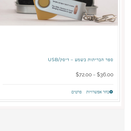
ספר הבריתות בשמע – דיסק/USB
Price
$
72.00
$
36.00
–
range:
בחר אפשרויות
פרטים
למוצר
$36.00
זה
through
יש
$72.00
מספר