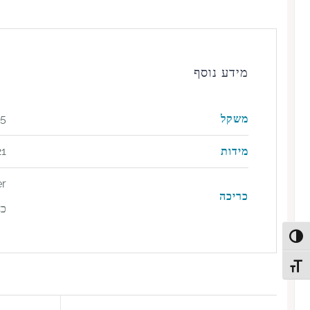
מידע נוסף
משקל
735
מידות
21 × 13.5 × 3 
כריכה
כח
Toggle High Contras
Toggle Font siz