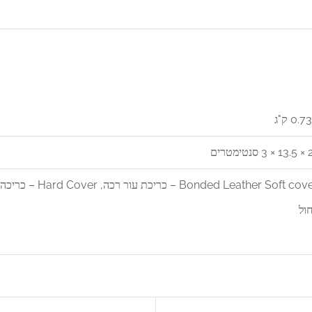
0. ק"ג
סנטימטרים
ול