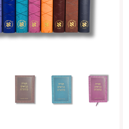
כמות
של
תנ״ך
מבואר