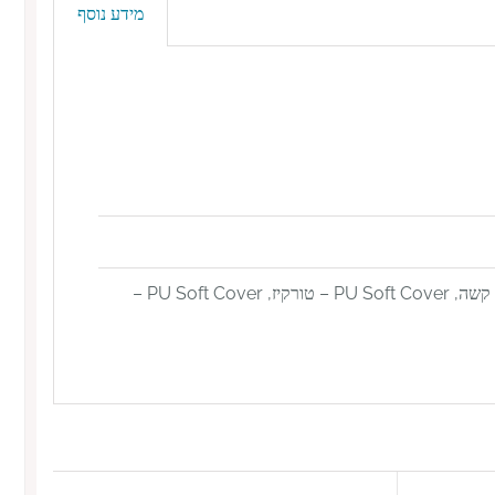
מידע נוסף
Bonded Leather Soft cover – כריכת עור רכה, Hard Cover – כריכה קשה, PU Soft Cover – טורקיז, PU Soft Cover –