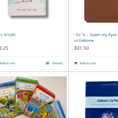
גל עיני – Open my Eyes – Devotional
אוצרות ב
in Hebrew
8.25
$
31.50
Add to cart
Details
Add to cart