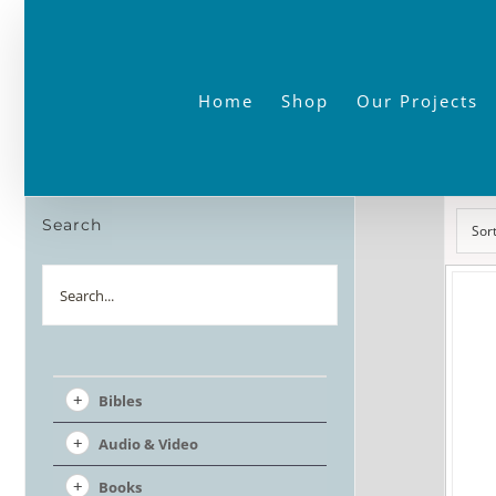
Skip
to
content
Home
Shop
Our Projects
Search
Sor
Search
Bibles
Audio & Video
Books