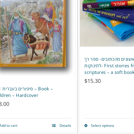
The
options
may
be
chosen
on
אשונים מהכתובים- ספר רך
לתינוקות- First stories from the
the
scriptures – a soft boo
product
$
15.30
ok –
page
ldren – Hardcover
8.00
Add to cart
Details
Select options
This