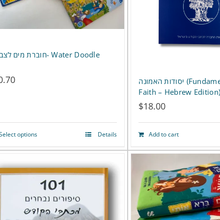
חוברת מים לצביעה- Water Doodle
0.70
יסודות האמונה (Fundamentals of the
Faith – Hebrew Edition
$
18.00
Select options
Details
Add to cart
This
product
has
multiple
variants.