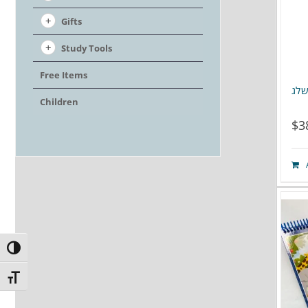
Gifts
Study Tools
Free Items
שלג
Children
$
3
Toggle High Contrast
Toggle Font size