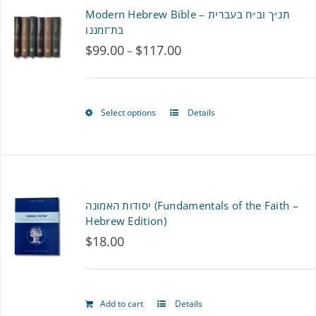
multiple
Modern Hebrew Bible – תנ״ך וב״ח בעברית
variants.
בת־זמננו
$
99.00
$
117.00
Price
–
The
range:
options
$99.00
may
Select options
Details
This
through
be
product
$117.00
chosen
has
on
multiple
יסודות האמונה (Fundamentals of the Faith –
the
variants.
Hebrew Edition)
product
$
18.00
The
page
options
may
Add to cart
Details