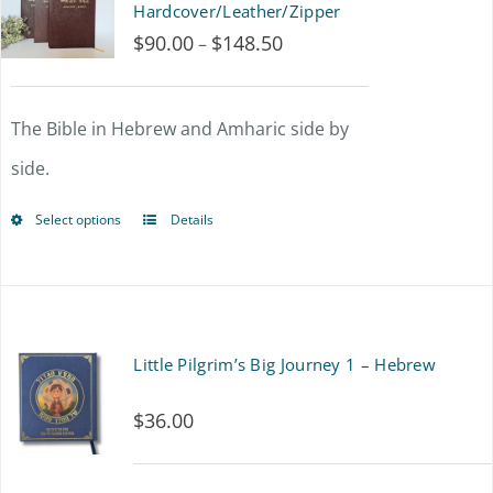
Hardcover/Leather/Zipper
$
90.00
$
148.50
Price
–
range:
$90.00
The Bible in Hebrew and Amharic side by
through
side.
$148.50
Select options
Details
This
product
has
multiple
Little Pilgrim’s Big Journey 1 – Hebrew
variants.
$
36.00
The
options