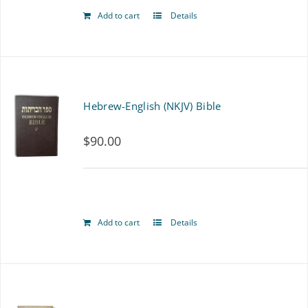
may
Add to cart
Details
be
chosen
on
Hebrew-English (NKJV) Bible
the
product
$
90.00
page
Add to cart
Details