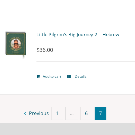
be
chosen
on
Little Pilgrim’s Big Journey 2 – Hebrew
the
product
$
36.00
page
Add to cart
Details
Previous
1
…
6
7